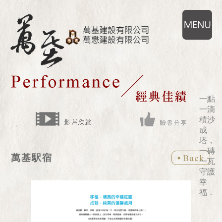
一點
一滴
積沙
成
塔，
一磚
萬基駅宿
一瓦
守護
幸
福．