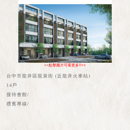
>>點擊圖片可看更多!!<<
台中市龍井區龍泉街 (近龍井火車站)
14戶
接待會館/
禮賓專線/