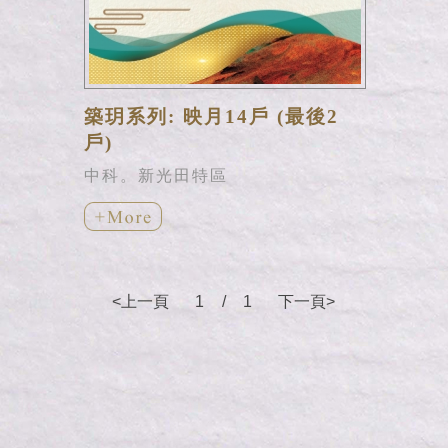
築玥系列: 映月14戶 (最後2
戶)
中科。新光田特區
<上一頁
1
/
1
下一頁>