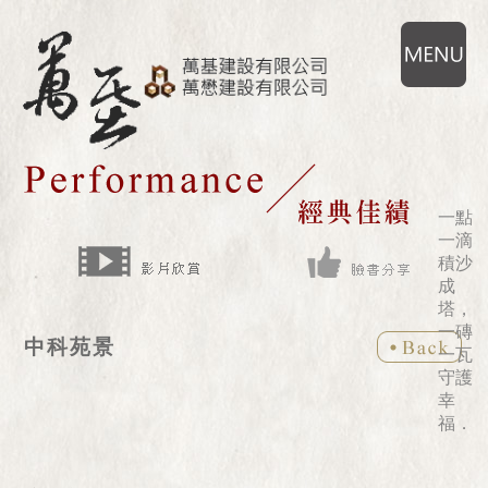
一點
一滴
積沙
成
塔，
一磚
中科苑景
一瓦
守護
幸
福．