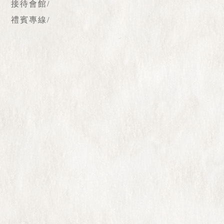
接待會館/
禮賓專線/