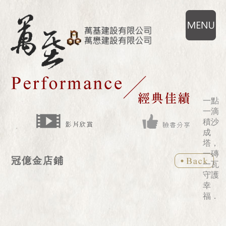
一點
一滴
積沙
成
塔，
一磚
冠億金店鋪
一瓦
守護
幸
福．