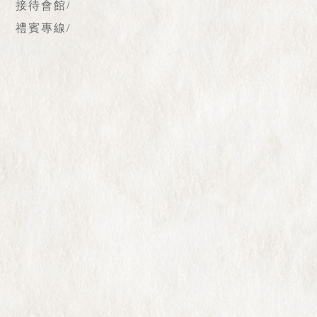
接待會館/
禮賓專線/