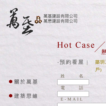
‧預約看屋 |
築玥
戶)
姓名
電話
E-MAIL